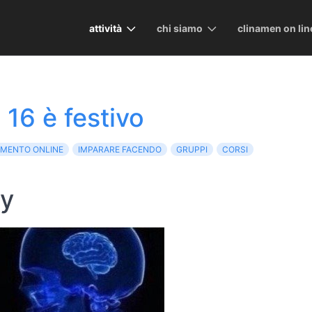
attività
chi siamo
clinamen on lin
l 16 è festivo
IMENTO ONLINE
IMPARARE FACENDO
GRUPPI
CORSI
ay