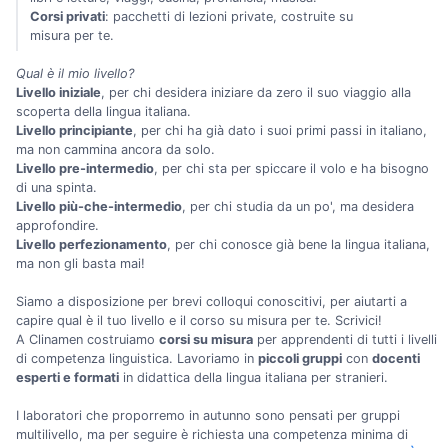
Corsi privati
: pacchetti di lezioni private, costruite su
misura per te.
Qual è il mio livello?
Livello iniziale
, per chi desidera iniziare da zero il suo viaggio alla
scoperta della lingua italiana.
Livello principiante
, per chi ha già dato i suoi primi passi in italiano,
ma non cammina ancora da solo.
Livello pre-intermedio
, per chi sta per spiccare il volo e ha bisogno
di una spinta.
Livello più-che-intermedio
, per chi studia da un po', ma desidera
approfondire.
Livello perfezionamento
, per chi conosce già bene la lingua italiana,
ma non gli basta mai!
Siamo a disposizione per brevi colloqui conoscitivi, per aiutarti a
capire qual è il tuo livello e il corso su misura per te. Scrivici!
A Clinamen costruiamo
corsi su misura
per apprendenti di tutti i livelli
di competenza linguistica. Lavoriamo in
piccoli gruppi
con
docenti
esperti e formati
in didattica della lingua italiana per stranieri.
I laboratori che proporremo in autunno sono pensati per gruppi
multilivello, ma per seguire è richiesta una competenza minima di