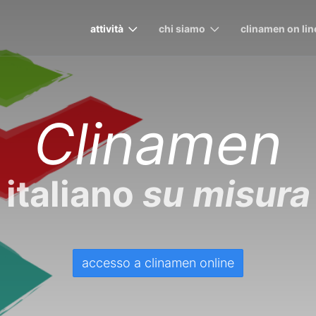
attività
chi siamo
clinamen on lin
Clinamen
italiano
su misura
accesso a clinamen online