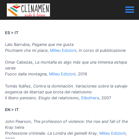
ES > IT
Lalo Barrubia,
Pegame que me gusta
Picchiami che mi piace
,
Milieu Edizioni
, in corso di pubblicazione
Omar Cabezas,
La montaña es algo más que una inmensa estepa
verde
Fuoco dalla montagna
,
Milieu Edizioni
, 2016
Tomás Ibáñez,
Contra la dominación. Variaciones sobre la salvaje
exigencia de libertad que brota del relativismo
Il libero pensiero. Elogio del relativismo
,
Elèuthera
, 2007
EN > IT
John Pearson,
The profession of violence: the rise and fall of the
Kray twins
Professione criminale. La Londra dei gemelli Kray
,
Milieu Edizioni
,