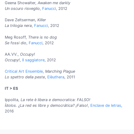
Geena Showalter,
Awaken me darkly
Un oscuro risveglio
,
Fanucci
, 2012
Dave Zeltserman,
Killer
La trilogia nera
,
Fanucci
, 2012
Meg Rosoff,
There is no dog
Se fossi dio
,
Fanucci
, 2012
AA.VV.,
Occupy!
Occupy!
,
Il saggiatore
, 2012
Critical Art Ensemble
,
Marching Plague
Lo spettro della peste
,
Elèuthera
, 2011
IT > ES
Ippolita,
La rete è libera e democratica: FALSO!
Ídolos. ¿La red es libre y democrática? ¡Falso!
,
Enclave de letras
,
2016