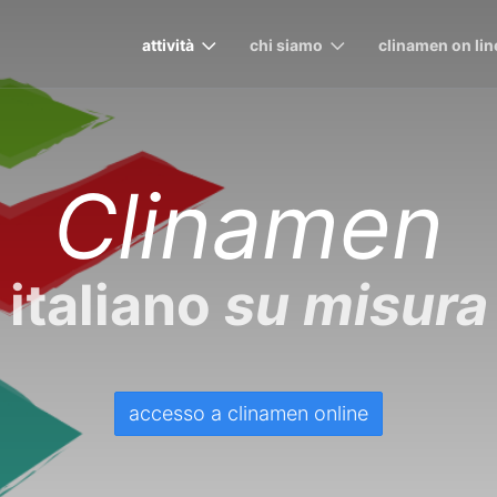
attività
chi siamo
clinamen on lin
Clinamen
italiano
su misura
accesso a clinamen online