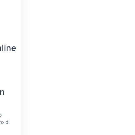
line
in
o
ro di